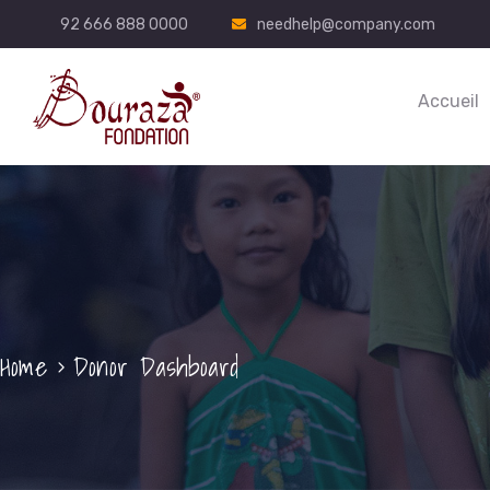
92 666 888 0000
needhelp@company.com
Accueil
Home
Donor Dashboard