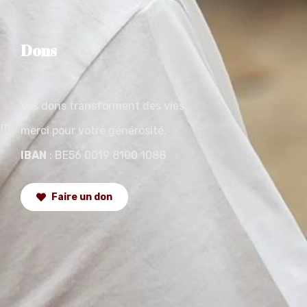
Dons
Vos dons transforment des vies,
om
merci pour votre générosité.
IBAN
: BE56 0019 8100 1088
Faire un don