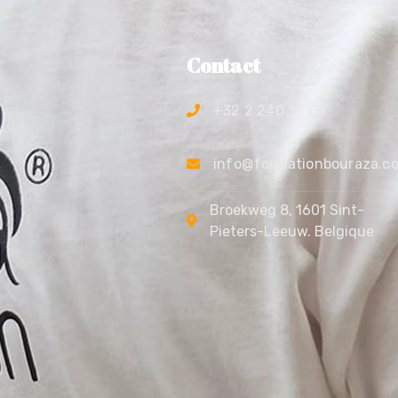
Contact
+32 2 240 10 80
info@fondationbouraza.c
Broekweg 8, 1601 Sint-
Pieters-Leeuw. Belgique