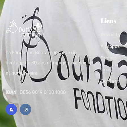
Liens
Accueil
À propos
La Fondation Bouraza incarne un
Projets
héritage de 30 ans d’engagement social
Dons
et humanitaire.
Contact
IBAN
: BE56 0019 8100 1088