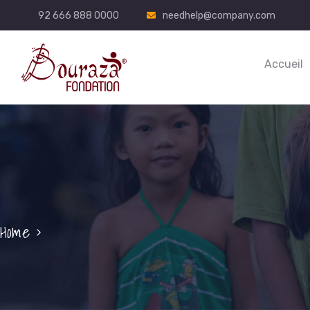
92 666 888 0000
needhelp@company.com
Accueil
Home