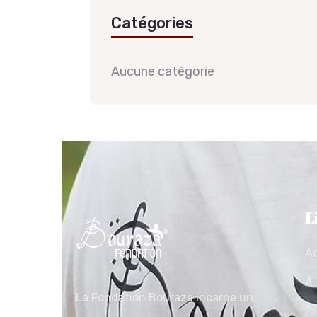
Catégories
Aucune catégorie
L
Ac
À 
La Fondation Bouraza incarne un
Pr