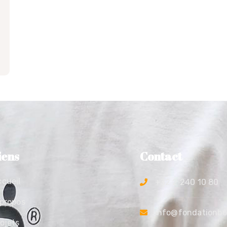
iens
Contact
cueil
+32 2 240 10 80
propos
info@fondationb
ojets