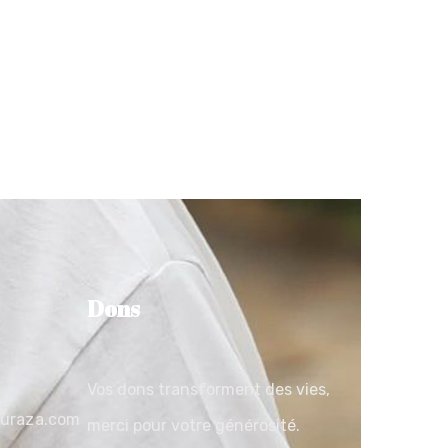
Dons
Vos dons transforment des vies,
ouraza.com
merci pour votre générosité.